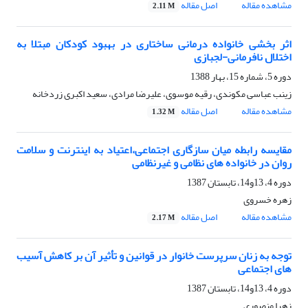
مشاهده مقاله
اصل مقاله
2.11 M
اثر بخشی خانواده درمانی ساختاری در بهبود کودکان مبتلا به
اختلال نافرمانی-لجبازی
دوره 5، شماره 15، بهار 1388
زینب عباسی مکوندی، رقیه موسوی، علیرضا مرادی، سعید اکبری زردخانه
مشاهده مقاله
اصل مقاله
1.32 M
مقایسه رابطه میان سازگاری اجتماعی،اعتیاد به اینترنت و سلامت
روان در خانواده های نظامی و غیرنظامی
دوره 4، 13و14، تابستان 1387
زهره خسروی
مشاهده مقاله
اصل مقاله
2.17 M
توجه به زنان سرپرست خانوار در قوانین و تأثیر آن بر کاهش آسیب
های اجتماعی
دوره 4، 13و14، تابستان 1387
زهرا منصوری