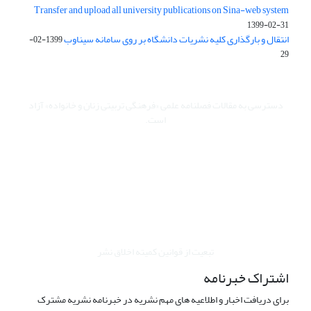
Transfer and upload all university publications on Sina-web system
1399-02-31
انتقال و بارگذاری کلیه نشریات دانشگاه بر روی سامانه سیناوب
1399-02-
29
دسترسی به مقالات فصلنامه علمی «فرهنگی تربیتی زنان و خانواده» آزاد
است.
این نشریه تحت مجوز Creative Commons ارجاع 4.0 بین المللی قرار
دارد.
The journal is licensed under Creative Commons Attribution 4.0
International license (CC BY 4.0).
تبعیت از قوانین کمیته اخلاق نشر
اشتراک خبرنامه
برای دریافت اخبار و اطلاعیه های مهم نشریه در خبرنامه نشریه مشترک