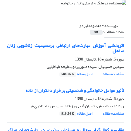
نویسنده =
معصومه ایزدی
تعداد مقالات:
90
اثربخشی آموزش مهارت‌های ارتباطی برصمیمیت زناشویی زنان
متاهل
دوره 6، شماره 18، تابستان 1390
سیمین حسینیان، سیده منور یزدی، ملیحه طباطبایی
مشاهده مقاله
اصل مقاله
588.76 K
تأثیر عوامل خانوادگی و شخصیتی بر فرار دختران از خانه
دوره 6، شماره 18، تابستان 1390
روشنک خدابخش، کامران گنجی، رزیتا ذبیحی، مهرداد نادری فر
مشاهده مقاله
اصل مقاله
919.34 K
مقایسه کمال‌گرایی،تعلل و مسئولیت‌پذیری در دانشجویان مراکز