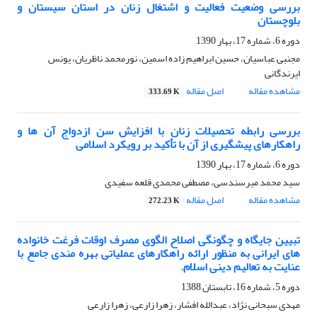
بررسی وضعیت فعالیت و اشتغال زنان در استان سیستان و
بلوچستان
دوره 6، شماره 17، بهار 1390
مجنبی عباسیان، حسین ابراهیم زاده اسمین، نورمحمد ناظریان، یونس
ایرندگانی
مشاهده مقاله
اصل مقاله
333.69 K
بررسی رابطه تحصیلات زنان با افزایش سن ازدواج آن ها و
راهکارهای پیشگیری از آن با تأکید بر رویکرد اسلامی
دوره 6، شماره 17، بهار 1390
سید محمد میرسندسی، مصطفی محمدی قلعه سفیدی
مشاهده مقاله
اصل مقاله
272.23 K
تبیین جایگاه و چگونگی اصلاح الگوی مصرف اوقات فرغت خانواده
های ایرانی به منظور ارائه راهکارهای عملیاتی بهره مندی جامع با
عنایت به تعالیم دینی اسلام.
دوره 5، شماره 16، تابستان 1388
مهدی سبحانی نژاد، عبدالله افشار، زهرا زارعی، زهرا زارعی