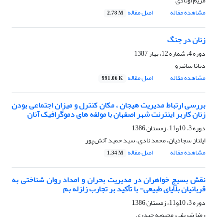
مریم اوتادی
مشاهده مقاله
اصل مقاله
2.78 M
زنان در جنگ
دوره 4، شماره 12، بهار 1387
دیانا سانبرو
مشاهده مقاله
اصل مقاله
991.06 K
بررسی ارتباط مدیریت هیجان ، مکان کنترل و میزان اجتماعی بودن
زنان کاربر اینترنت شهر اصفهان با مولفه های دموگرافیک آنان
دوره 3، 10و11، زمستان 1386
ایلناز سجادیان، محمد نادی، سید حمید آتش پور
مشاهده مقاله
اصل مقاله
1.34 M
نقش بسیج خواهران در مدیریت بحران و امداد روان شناختی به
قربانیان بلایای طبیعی- با تأکید بر تجارب زلزله بم
دوره 3، 10و11، زمستان 1386
رضا شریفی، محبوبه حیدری