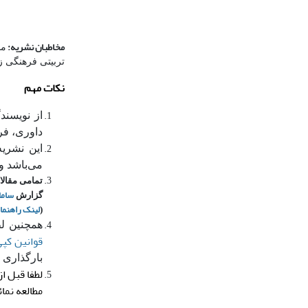
مخاطبان نشریه:
مخ
تربیتی فرهنگی ز
نکات مهم
از نویسند
داوری، فرم
این نشریه
می‌باشد و 
تمامی مقالا
ساما
گزارش
لینک راهنما
(
همچنین لط
قوانین کپی
بارگذاری 
لطفا
قبل از
مطالعه نمائ