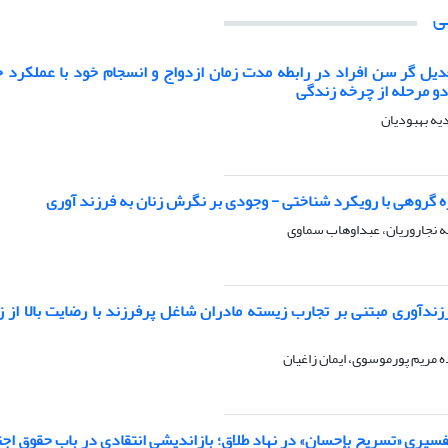
ی
ل گر سن افراد در رابطه مدت زمان ازدواج و انسجام خود با عملکرد خا
دو مرحله از چرخه زندگی
ه گروهی با رویکرد شناختی - وجودی بر نگرش زنان به فرزند آوری
ه نجاروریان، عبداوهاب سماوی
زندآوری مبتنی بر تجارب زیسته مادران شاغل پرفرزند با رضایت بالا از
 مریم پورموسوی، ایمان زاغیان
فسیری «تسریح بإحسان» در نهاد طلاق؛ بازاندیشی انتقادی در باب حقوق اج