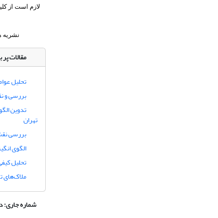
لازم است از کل
نشریه ه
مقالات پر ب
تحلیل عوا
بررسی و نق
تدوین الگو
تهران
بررسی نقش
الگوی انگی
تحلیل کیفی
ملاک‌های ت
شماره جاری:
دوره 21، ش