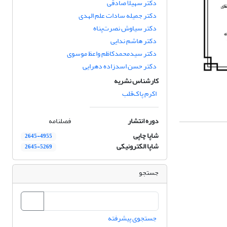
دکتر سهیلا صادقی
دکتر جمیله سادات علم الهدی
دکتر سیاوش نصرت‌پناه
دکتر هاشم ندایی
دکتر سیدمحمدکاظم واعظ موسوی
دکتر حسن اسدزاده دهرایی
کارشناس نشریه
اکرم پاک‌قلب
دوره انتشار
فصلنامه
شاپا چاپی
2645-4955
شاپا الکترونیکی
2645-5269
جستجو
جستجوی پیشرفته