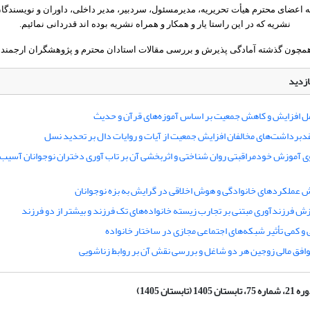
یه اعضای محترم هیأت تحریریه، مدیرمسئول، سردبیر، مدیر داخلی، داوران و نویسندگا
نشریه که در این راستا یار و همکار و همراه نشریه بوده اند قدردانی نمائیم.
مچون گذشته آمادگی پذیرش و بررسی مقالات استادان محترم و پژوهشگران ارجمند را
ازدید
مل افزایش و کاهش جمعیت بر اساس آموزه‌های قرآن و حدیث
دبرداشت‌های مخالفان افزایش جمعیت از آیات و روایات دال بر تحدید نسل
ی آموزش خودمراقبتی روان شناختی و اثربخشی آن بر تاب آوری دختران نوجوانان آسیب
 عملکردهای خانوادگی و هوش اخلاقی در گرایش به بزه نوجوانان
زش فرزندآوری مبتنی بر تجارب زیسته خانواده‌های تک فرزند و بیشتر از دو فرزند
 و کمی تأثیر شبکه‌های اجتماعی مجازی در ساختار خانواده
وافق مالی زوجین هر دو شاغل و بررسی نقش آن بر روابط زناشویی
ماره 75، تابستان 1405 (تابستان 1405)