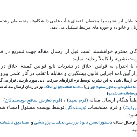
اطبان این نشریه را محققان، اعضای هیأت علمی دانشگاه‌ها، متخصصان رشته 
نان و خانواده و حوزه های مرتبط تشکیل می دهد.
گان محترم خواهشمند است قبل از ارسال مقاله جهت تسریع در فر
ت نشریه را کاملاً رعایت نمایند.
 با احترام به قوانین اخلاق در نشریات تابع قوانین کمیتۀ اخلاق در 
از آیین‌نامه اجرایی قانون پیشگیری و مقابله با تقلب در آثار علمی پیرو
ت ارسال شده به این نشریه توسط نرم‌افزارهای سرقت ادبی مورد بازبینی قرار می‌گی
نه مشابهت‌یاب متون سمیم نور
سامانه همانندجو ایرانداک
و یا
نیز در زمان ارسال مقاله ض
ی سامانه همانندجو
)
فرم تعهد
فرم تعارض منافع نویسندگان
فاً هنگام ارسال مقاله (
) ، (
) (
 رایت
نویسندگان
) و
فرم مشخصات
توسط نویسده مسئول امضاء شده
شود.
 ارسال مقاله
دستورالعمل نحوه بررسی تخلفات پژوهشی
و
مصادیق تخلفات
ید.