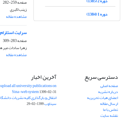
دوره 2 (1385)
صفحه
259-282
زینب اکبری
دوره 1 (1384)
مشاهده مقاله
سرایت استلزام مود
صفحه
283-309
زهرا سادات میر ه
مشاهده مقاله
دسترسی سریع
آخرین اخبار
صفحه اصلی
upload all university publications on
درباره نشریه
Sina-web system
1399-02-31
اعضای هیات تحریریه
انتقال و بارگذاری کلیه نشریات دانشگاه
ارسال مقاله
سیناوب
1399-02-29
تماس با ما
نقشه سایت