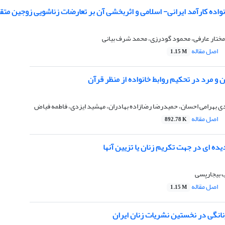
واده کارآمد ایرانی- اسلامی و اثربخشی آن بر تعارضات زناشویی زوجین متق
مختار عارفی، محمود گودرزی، محمد شرف بیانی
اصل مقاله
1.15 M
و مرد در تحکیم روابط خانواده از منظر قرآن
ی بهرامی احسان، حمیدرضا رضازاده بهادران، مهشید ایزدی، فاطمه فیاض
اصل مقاله
892.78 K
ده ای در جهت تکریم زنان یا تزیین آنها
 بیجارپسی
اصل مقاله
1.15 M
انگی در نخستین نشریات زنان ایران