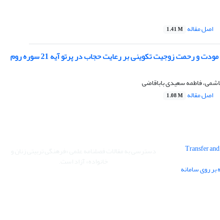
اصل مقاله
1.41 M
ت و رحمت زوجیت تکوینی بر رعایت حجاب در پرتو آیه 21 سوره روم
اشمی، فاطمه سعیدی باباقاضی
اصل مقاله
1.08 M
Transfer and 
دسترسی به مقالات فصلنامه علمی «فرهنگی تربیتی زنان و
خانواده» آزاد است.
 بر روی سامانه
این نشریه تحت مجوز Creative Commons ارجاع 4.0 بین
المللی قرار دارد.