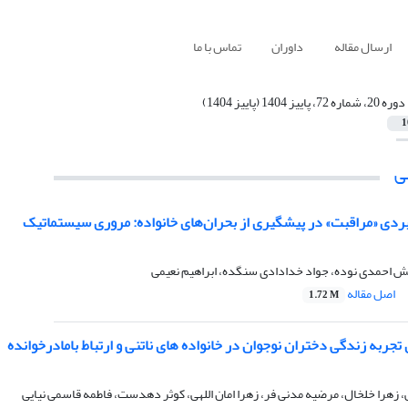
ارسال مقاله
داوران
تماس با ما
دوره 20، شماره 72، پاییز 1404 (پاییز 1404)
1
ی
بردی «مراقبت» در پیشگیری از بحران‌های خانواده: مروری سیستماتیک
خش احمدی نوده، جواد خدادادی سنگده، ابراهیم نعیمی
اصل مقاله
1.72 M
جربه زندگی دختران نوجوان در خانواده های ناتنی و ارتباط بامادرخوانده
، زهرا خلخال، مرضیه مدنی فر، زهرا امان اللهی، کوثر دهدست، فاطمه قاسمی نیایی