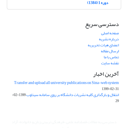
دوره 1 (1384)
دسترسی سریع
صفحه اصلی
درباره نشریه
اعضای هیات تحریریه
ارسال مقاله
تماس با ما
نقشه سایت
آخرین اخبار
Transfer and upload all university publications on Sina-web system
1399-02-31
انتقال و بارگذاری کلیه نشریات دانشگاه بر روی سامانه سیناوب
1399-02-
29
دسترسی به مقالات فصلنامه علمی «فرهنگی تربیتی زنان و خانواده» آزاد
است.