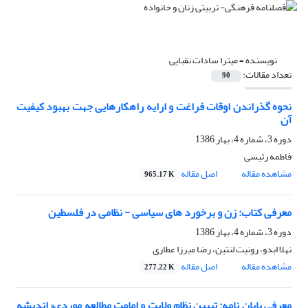
نویسنده =
میترا سادات نقبایی
تعداد مقالات:
90
نحوه گذراندن اوقات فراغت و ارایه راهکارهایی جهت بهبود کیفیت
آن
دوره 3، شماره 4، بهار 1386
فاطمه رئیسی
مشاهده مقاله
اصل مقاله
965.17 K
معرفی کتاب: زن و برخورد های سیاسی - نظامی در فلسطین
دوره 3، شماره 4، بهار 1386
نهلا ابدو، رونیت لنتین، رضا میرزا عطاری
مشاهده مقاله
اصل مقاله
277.22 K
معرفی پایان نامه: تبیین نظام ولایت و امامت مطالعه موردی« اندیشه