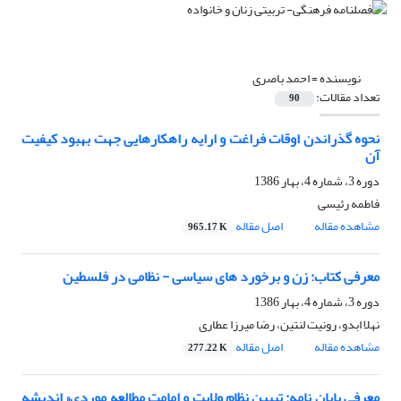
نویسنده =
احمد باصری
تعداد مقالات:
90
نحوه گذراندن اوقات فراغت و ارایه راهکارهایی جهت بهبود کیفیت
آن
دوره 3، شماره 4، بهار 1386
فاطمه رئیسی
مشاهده مقاله
اصل مقاله
965.17 K
معرفی کتاب: زن و برخورد های سیاسی - نظامی در فلسطین
دوره 3، شماره 4، بهار 1386
نهلا ابدو، رونیت لنتین، رضا میرزا عطاری
مشاهده مقاله
اصل مقاله
277.22 K
معرفی پایان نامه: تبیین نظام ولایت و امامت مطالعه موردی« اندیشه