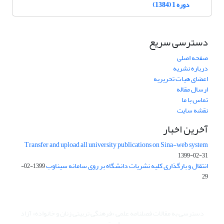
دوره 1 (1384)
دسترسی سریع
صفحه اصلی
درباره نشریه
اعضای هیات تحریریه
ارسال مقاله
تماس با ما
نقشه سایت
آخرین اخبار
Transfer and upload all university publications on Sina-web system
1399-02-31
انتقال و بارگذاری کلیه نشریات دانشگاه بر روی سامانه سیناوب
1399-02-
29
دسترسی به مقالات فصلنامه علمی «فرهنگی تربیتی زنان و خانواده» آزاد
است.