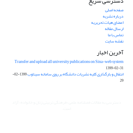
دسترسی سریع
صفحه اصلی
درباره نشریه
اعضای هیات تحریریه
ارسال مقاله
تماس با ما
نقشه سایت
آخرین اخبار
Transfer and upload all university publications on Sina-web system
1399-02-31
انتقال و بارگذاری کلیه نشریات دانشگاه بر روی سامانه سیناوب
1399-02-
29
دسترسی به مقالات فصلنامه علمی «فرهنگی تربیتی زنان و خانواده» آزاد
است.
این نشریه تحت مجوز Creative Commons ارجاع 4.0 بین المللی قرار