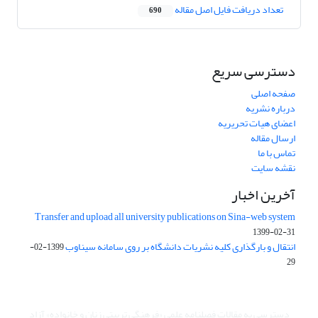
تعداد دریافت فایل اصل مقاله
690
دسترسی سریع
صفحه اصلی
درباره نشریه
اعضای هیات تحریریه
ارسال مقاله
تماس با ما
نقشه سایت
آخرین اخبار
Transfer and upload all university publications on Sina-web system
1399-02-31
انتقال و بارگذاری کلیه نشریات دانشگاه بر روی سامانه سیناوب
1399-02-
29
دسترسی به مقالات فصلنامه علمی «فرهنگی تربیتی زنان و خانواده» آزاد