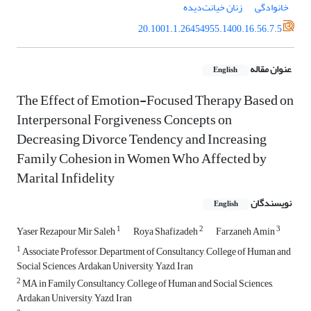
خانوادگی
زنان خیانت‌دیده
20.1001.1.26454955.1400.16.56.7.5
عنوان مقاله
English
The Effect of Emotion-Focused Therapy Based on
Interpersonal Forgiveness Concepts on
Decreasing Divorce Tendency and Increasing
Family Cohesion in Women Who Affected by
Marital Infidelity
نویسندگان
English
1
2
3
Yaser Rezapour Mir Saleh
Roya Shafizadeh
Farzaneh Amin
1
Associate Professor, Department of Consultancy, College of Human and
Social Sciences, Ardakan University, Yazd, Iran
2
MA in Family Consultancy, College of Human and Social Sciences,
Ardakan University, Yazd, Iran