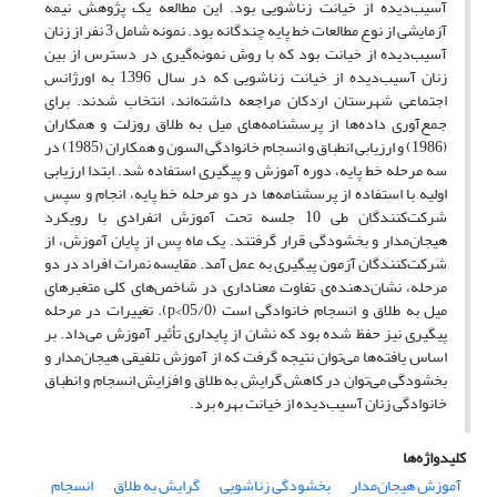
آسیب‌دیده از خیانت زناشویی بود. این مطالعه یک پژوهش‌ نیمه
آزمایشی از نوع مطالعات خط پایه چندگانه بود. نمونه شامل 3 نفر از زنان
آسیب‌دیده از خیانت بود که با روش نمونه‌گیری در دسترس از بین
زنان آسیب‌دیده از خیانت زناشویی که در سال 1396 به اورژانس
اجتماعی شهرستان اردکان مراجعه داشته‌اند، انتخاب شدند. برای
جمع‌آوری داده‌ها از پرسشنامه‌های میل به طلاق روزلت و همکاران
(1986) و ارزیابی انطباق و انسجام خانوادگی السون و همکاران (1985) در
سه مرحله خط‌ پایه، دوره آموزش و پیگیری استفاده شد. ابتدا ارزیابی
اولیه با استفاده از پرسشنامه‌ها در دو مرحله خط پایه، انجام و سپس
شرکت‌کنندگان طی 10 جلسه تحت آموزش انفرادی با رویکرد
هیجان‌مدار و بخشودگی قرار گرفتند. یک ماه پس از پایان آموزش، از
شرکت‌کنندگان آزمون پیگیری به عمل آمد. مقایسه نمرات افراد در دو
مرحله، نشان‌دهنده‌ی تفاوت معناداری در شاخص‌های کلی متغیرهای
میل به طلاق و انسجام خانوادگی است (05/0>p). تغییرات در مرحله
پیگیری نیز حفظ شده بود که نشان از پایداری تأثیر آموزش می‌داد. بر
اساس یافته‌ها می‌توان نتیجه‌ گرفت که از آموزش تلفیقی هیجان‌مدار و
بخشودگی می‌توان در کاهش گرایش به طلاق و افزایش انسجام و انطباق
خانوادگی زنان آسیب‌دیده از خیانت بهره برد.
کلیدواژه‌ها
آموزش هیجان‌مدار
بخشودگی زناشویی
گرایش به طلاق
انسجام