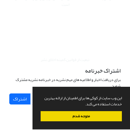
است.
این نشریه تحت مجوز Creative Commons ارجاع 4.0 بین المللی قرار
دارد.
The journal is licensed under Creative Commons Attribution 4.0
International license (CC BY 4.0).
تبعیت از قوانین کمیته اخلاق نشر
اشتراک خبرنامه
برای دریافت اخبار و اطلاعیه های مهم نشریه در خبرنامه نشریه مشترک
شوید.
این وب سایت از کوکی ها برای اطمینان از ارائه بهترین
اشتراک
خدمات استفاده می کند.
متوجه شدم