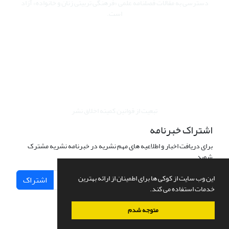
دسترسی به مقالات فصلنامه علمی «فرهنگی تربیتی زنان و خانواده» آزاد
است.
این نشریه تحت مجوز Creative Commons ارجاع 4.0 بین المللی قرار
دارد.
The journal is licensed under Creative Commons Attribution 4.0
International license (CC BY 4.0).
تبعیت از قوانین کمیته اخلاق نشر
اشتراک خبرنامه
برای دریافت اخبار و اطلاعیه های مهم نشریه در خبرنامه نشریه مشترک
شوید.
این وب سایت از کوکی ها برای اطمینان از ارائه بهترین
اشتراک
خدمات استفاده می کند.
متوجه شدم