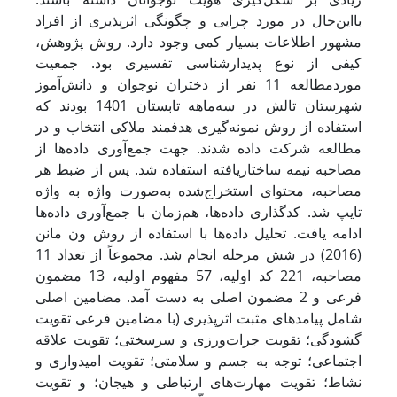
بااین‌حال در مورد چرایی و چگونگی اثرپذیری از افراد
مشهور اطلاعات بسیار کمی وجود دارد. روش پژوهش،
کیفی از نوع پدیدارشناسی تفسیری بود. جمعیت
موردمطالعه 11 نفر از دختران نوجوان و دانش‌آموز
شهرستان تالش در سه‌ماهه تابستان 1401 بودند که
استفاده از روش نمونه‌گیری هدفمند ملاکی انتخاب و در
مطالعه شرکت داده شدند. جهت جمع‌آوری داده‌ها از
مصاحبه نیمه ساختاریافته استفاده شد. پس از ضبط هر
مصاحبه، محتوای استخراج‌شده به‌صورت واژه به واژه
تایپ شد. کدگذاری داده‌ها، هم‌زمان با جمع‌آوری داده‌ها
ادامه یافت. تحلیل داده‌ها با استفاده از روش ون مانن
(2016) در شش مرحله انجام شد. مجموعاً از تعداد 11
مصاحبه، 221 کد اولیه، 57 مفهوم اولیه، 13 مضمون
فرعی و 2 مضمون اصلی به دست آمد. مضامین اصلی
شامل پیامدهای مثبت اثرپذیری (با مضامین فرعی تقویت
گشودگی؛ تقویت جرات‌ورزی و سرسختی؛ تقویت علاقه
اجتماعی؛ توجه به جسم و سلامتی؛ تقویت امیدواری و
نشاط؛ تقویت مهارت‌های ارتباطی و هیجان؛ و تقویت