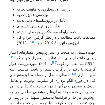
بررسی و روی‌آوری به ماهیت تجربه،
بررسی عمیق تجربه،
تأمل بر درون‌مایه‌های ذاتی پدیده،
نگارش و بازنویسی تفسیری،
حفظ رابطه مستحکم و جهت‌دار با پدیده،
مطابقت بافت مطالعه با در نظر گرفتن اجزا و کل
[33]
[32]
، 2015).
آن (ون مانن
، 2016؛ هنونن
جهت دستیابی به صحت و اعتبار پژوهش، معیارهای اعتبار
[34]
پذیری
و اعتمادپذیری با استفاده از روش لینکلن و گوبا
[35]
(1994؛ به نقل از کوپ
، 2014) موردبررسی قرار
گرفت. با تأکید بر برگزیدن بستر و بافت مناسب، سه
[36]
سویه سازی
داده‌های حاصل از مصاحبه با پژوهش‌های
قبل در حوزه الگو برذاری از سلبریتی وهویت و تعامل
نزدیک و مستمر و درگیر کردن مشارکت‌کنندگان در امر
تفسیر، مراجعه مجدد به آن‌ها و مشخص ساختن هر چه
روشن‌تر مراحل و فرایندها به‌منظور تسهیل در بررسی و
درک تجارب صورت گرفت. با توجه به اینکه مصاحبه‌ها