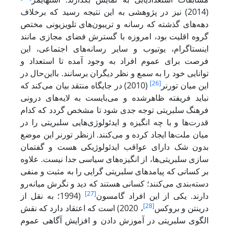
(2014) نیز در پژوهشی به این نتیجه رسید که برخلاف
دهه‌های گذشته که رسانه و تریبون‌های تلویزیونی مختص
گروه اقلیت بود، امروزه با گسترش فضای مجازی مانند
اینستاگرام، یوتیوب و سایر رسانه‌های اجتماعی، این
فرصت برای عموم افراد به وجود آمده تا استعداد و
توانایی خود را به سمع و نظر دیگران برسانند. بااین‌حال در
[26]
این میان تورنر
(2010) در جایگاه منتقد بیان می‌کند که
نباید فریفته ظاهرشده و می‌بایست به لایه‌های درونی
فرهنگ سلبریتی توجه جدی شود تا مشخص گردد که کدام
قدرت‌ها و با چه انگیزه و ایدئولوژی‌هایی سلبریتی را در
میان ملت‌ها ایجاد کرده و می‌کنند. ازنظر تورنر این موضع
بدون شک دارای عواقب ایدئولوژیکی هست و گفتمان
سازی سلبریتی‌ها، از انگیزه‌های سیاسی جدا نیست. علاوه
بر کسانی که پیامدهای سلبریتی گرایی را به مثبت و منفی
دسته‌بندی می‌کنند؛ کسانی هستند که دید و نگرش میانه‌رو
[27]
دارند. یکی از این افراد گامسون
(1994؛ به نقل از
[28]
درینتن و بروکس
، 2020) است که اعتقاد دارد که نقش
الگوی سلبریتی در آموزش دادن و افزایش آگاهی عموم