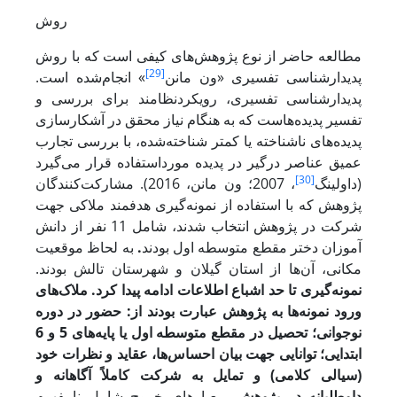
روش
مطالعه حاضر از نوع پژوهش‌های کیفی است که با روش
[29]
پدیدارشناسی تفسیری «ون مانن
» انجام‌شده است.
پدیدارشناسی تفسیری، رویکردنظامند برای بررسی و
تفسیر پدیده‌هاست که به هنگام نیاز محقق در آشکارسازی
پدیده‌های ناشناخته یا کمتر شناخته‌شده، با بررسی تجارب
عمیق عناصر درگیر در پدیده مورداستفاده قرار می‌‌گیرد
[30]
(داولینگ
، 2007؛ ون مانن، 2016). مشارکت‌کنندگان
پژوهش که با استفاده از نمونه‌گیری هدفمند ملاکی جهت
شرکت در پژوهش انتخاب شدند، شامل 11 نفر از دانش
آموزان دختر مقطع متوسطه اول بودند
.
به لحاظ موقعیت
مکانی، آن‌ها از استان گیلان و شهرستان تالش بودند.
نمونه‌گیری تا حد اشباع اطلاعات ادامه پیدا کرد. ملاک‌های
ورود نمونه‌ها به پژوهش عبارت بودند از: حضور در دوره
نوجوانی؛ تحصیل در مقطع متوسطه اول یا پایه‌های 5 و 6
ابتدایی؛ توانایی جهت بیان احساس‌ها، عقاید و نظرات خود
(سیالی کلامی) و تمایل به شرکت کاملاً آگاهانه و
داوطلبانه در پژوهش.
معیارهای خروج شامل نامفهوم