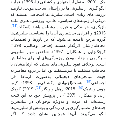
جک، 2001؛ به نقل از اجتهادی و کشافی نیا، 1398). فرایند
الگو گیری از سلبریتی‌ها در راستای ساخت هویت، نیازمند
بررسی‌های زیادی است. سلبریتی‌ها اشخاصی هستند که
دریکی از زمینه‌های سیاسی، علمی، ورزشی، هنری مانند
[18]
بازیگری، خوانندگی و غیره سرشناس باشد (اسکات
،
2015)؛ و افرادی بی‌شماری آن‌ها را بشناسند، سلبریتی‌ها
گروه مرجع نامیده می‌شوند که بر باورها و تصمیمات
مخاطبان‌شان اثرگذار هستند (فتاحی وطالبی، 1398؛
کوچک‌زایی و همکاران، 1397). شاخص مهم سلبریتی
سرگرمی و جذاب بودن روزمرگی‌های او برای مخاطبش
است. برخلاف نفوذ سلبریتی‌های سنتی که ارتباطشان با
مخاطب مستقیم یا غیرمستقیم بود اما در دروه معاصر به
جهت میانجی‌های دیجیتالی به‌صورت ارتباط فرا
[19]
اجتماعی
هست(اجتهادی وکشافی‌نیا، 1398؛ کیم،
[21]
[20]
چویی و پتریک
، 2018؛ رهیل و ویگنر
، 2019). کوچک
زایی و همکاران (1397) در پژوهش خود به این نتیجه
رسیده‌اند که مردم و به‌ویژه نوجوانان در ساده‌ترین
جنبه‌های تصمیم‌گیری برای زندگی و پوشش از سلبریتی‌ها
الگو می‌گیرند. آن‌ها همچنین نشان دادند که اگر