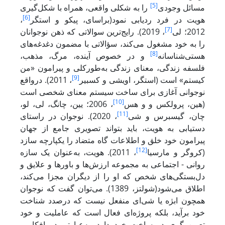
[5]
مسائل وجودی
را به شکلی واقعی، همراه با شکل‌‌گیری
[6]
هویت در فرد ردیابی نمود(براسای، پیکو و استگر
،
[7]
2012؛ لی
، 2019). رایج‌‌ترین سوالاتی که ذهن نوجوانان
را به خود مشغول می‌‌کند، سؤالاتی با مضمون دغدغه‌‌های
[8]
هستی‌شناسانه
و در خصوص آینده، مرگ، مذهب،
فلسفه‌‌ زندگی، معنای زندگی به‌طورکلی و پیرامون «من
[9]
کیستم» است (استگر، اویشی و کسبیر
، 2011). درواقع
نوجوانی آغازی برای ساخت سیستم معنای شخصی است
[10]
(هین، پرولکس و و هس
، 2006؛ یین، چانگ، لی، لو،
[11]
چان، گیسبرس و شی
، 2020). نوجوان در راستای
دستیابی به هویت، باید بتواند تصویری جامع از جهان
پیرامون خود خلق و اطلاعات گاه متضاد را یکپارچه سازد
[12]
(کروگر و مارسیا
، 2011). هویت، به‌عنوان یک سازه
روانی - اجتماعی به مجموعه ارزش‌ها و باورها و علایق و
دل‌بستگی‌های شخص که او را از دیگران مجزا می‌کند،
اطلاق می‌شود(شولتز، 1389). می‌توان گفت که نوجوان
همچون ابژه یا شی‌ای منفعل نیست که درصدد شناخت
خود برآید، بلکه پروژه‌ای فعال است که عاملیت و خود
تعیین گری در ساخت خود دارد. به‌عبارتی در افکار و