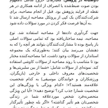
بودن صوت ضبط‌شده یا انصراف از ادامه همکاری در هر
نقطه از فرایند پژوهش بود. قبل از انجام مصاحبه، برای
شرکت‌کنندگان یک کپی از پروتکل مصاحبه ارسال شد تا
به آن‌ها فرصت فکر کردن در مورد سؤالات داده شود.
جهت گردآوری داده‌ها از مصاحبه استفاده شد. نوع
مصاحبه، نیمه ساختاریافته بود که تمامی سؤالات اصلی
باز پاسخ بوده تا مشارکت‌کنندگان بتوانند هر آنچه را که به
ذهنشان می‌رسد بیان کنند؛ به‌طوری‌که یک مجموعه
استاندارد از سؤالات وجود داشت، اما مصاحبه‌کننده مختار
بود تا متناسب با روند مصاحبه از سؤالات کاوشی استفاده
کند. نمونه‌ای از سؤالات شامل: «شما از بین سلبریتی‌ها و
شخصیت‌های معروف داخلی و خارجی (بازیگران،
ورزشکاران و خوانندگان موسیقی) به کدام شخصیت
علاقه‌مند هستید؟»؛ «کدام ویژگی یا ویژگی‌های این
شخصیت شمارا جذب کرد؟ توضیح دهید»؛ «آیا این وِیژگی
منحصربه‌فرد شخص موردعلاقه شما در زندگی
شخصی‌تان هم تأثیر گذاشته؟ «اگر بله چطور تأثیرگذار
بوده؟»؛ «هویت و تعریفی که از خوددارید چگونه تحت تأثیر