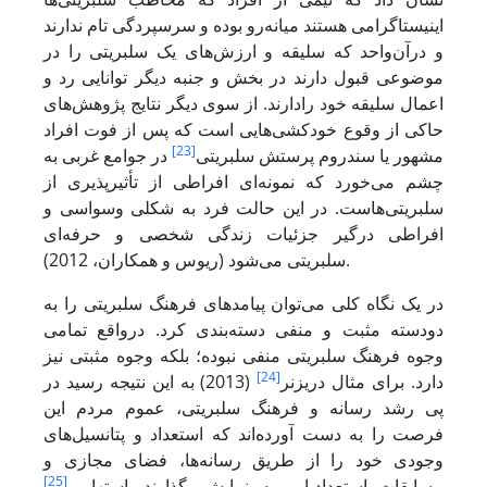
اینیستاگرامی هستند میانه‌رو بوده و سرسپردگی تام ندارند
و درآن‌واحد که سلیقه و ارزش‌های یک سلبریتی را در
موضوعی قبول دارند در بخش و جنبه دیگر توانایی رد و
اعمال سلیقه خود رادارند. از سوی دیگر نتایج پژوهش‌های
حاکی از وقوع خودکشی‌هایی است که پس از فوت افراد
[23]
مشهور یا سندروم پرستش سلبریتی
در جوامع غربی به
چشم می‌خورد که نمونه‌ای افراطی از تأثیرپذیری از
سلبریتی‌هاست. در این حالت فرد به شکلی وسواسی و
افراطی درگیر جزئیات زندگی شخصی و حرفه‌ای
سلبریتی می‌شود (ریوس و همکاران، 2012).
در یک نگاه کلی می‌توان پیامدهای فرهنگ سلبریتی را به
دودسته مثبت و منفی دسته‌بندی کرد. درواقع تمامی
وجوه فرهنگ سلبریتی منفی نبوده؛ بلکه وجوه مثبتی نیز
[24]
دارد. برای مثال دریزنر
(2013) به این نتیجه رسید در
پی رشد رسانه و فرهنگ سلبریتی، عموم مردم این
فرصت را به دست آورده‌اند که استعداد و پتانسیل‌های
وجودی خود را از طریق رسانه‌ها، فضای مجازی و
[25]
مسابقات استعدادیابی به نمایش بگذارند. استهایمر