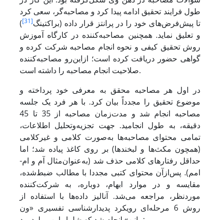
طول فرایند تحقیق ادامه پیدا کرد و مصاحبه‌گر، سعی کرد
[31]
تا پیش‌فرض‌های خود را در پرانتز قرار داده (براکتینگ
)
و تعلیق نماید. همچنین مصاحبه‌کننده در کارگاه آموزش
روش تحقیق کیفی و نحوه انجام مصاحبه شرکت کرده و
گواهی حضور دریافت کرده است؛ ازاین‌رو مصاحبه‌کننده
صلاحیت انجام مصاحبه را داشته است.
در اول هر مصاحبه محقق به معرفی خود پرداخته و
موضوع تحقیق را مجدداً بیان کرد. با هر فرد یک جلسه
مصاحبه انجام شد و مدت‌زمان مصاحبه از 35 تا 45
دقیقه، به طول انجامید. جهت تجزیه‌وتحلیل اطلاعات،
تمامی محتوای مصاحبه‌‌ها به‌صورت کلامی و غیرکلامی
(همچون مکث‌ها و لبخندها) بر روی کاغذ پیاده شد؛ اما
حداقل رفتارهای کلامی حذف شد (به‌عنوان‌مثال آم و ام-
امم)‏. پس‌ازآن محتوای کتبی مجددا با مطالب ضبط‌شده،
مقایسه و در موارد ابهام، دوباره، به شرکت‌کننده
موردنظر، مراجعه می‌‌شد. آنالیز داده‌ها با استفاده از
روش 6 مرحله‌ای رویکرد پدیدارشناسی تفسیری «ون
مانن» انجام شد که شامل این موارد بود: