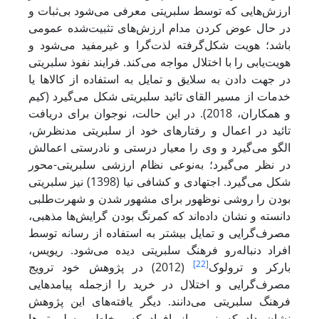
ارزش‌هایی که توسط سلبریتی معرفی می‌شود بی‌ثبات و
در حال عوض کردن مدام ارزش‌های تثبیت‌شده عمومی
باشد؛ هویت شکل‌گرفته لذت‌گرا و غیرمفید می‌شود و
هویت‌یابی را با اختلال مواجه می‌کند. فرایند نفوذ سلبریتی
در جهت دادن به سلایق و تمایل به استفاده از کالاها یا
خدمات از مسیر القای تائید سلبریتی شکل می‌گیرد (کیم
و همکاران، 2018). در این حالت، نوجوان برای دریافت
تائید در اعمال و رفتارهای خود از سلبریتی مدنظرش،
الگو می‌گیرد و وی را معیار درستی و نادرستی اعمالش
در نظر می‌گیرد؛ به‌نوعی نظام ارزشی سلبریتی-محور
شکل می‌گیرد. اجتهادی و کشافی نیا (1398) نیز سلبریتی
بودن را روشی نوظهور برای مشهور شدن و شهرت‌طلبی
دانسته و نشان داده‌اند که کمرنگ بودن گرایش‌ها مذهبی،
مصرف‌گرایی و تمایل بیشتر به استفاده از رسانه توسط
افراد دنباله‌رو فرهنگ سلبریتی دیده می‌شود. ریویس،
[22]
بارکر و ترولوک
(2012) در پژوهش خود ترویج
مصرف‌گرایی و اختلال در خرید را ازجمله پیامدهایی
فرهنگ سلبریتی می‌دانند. دیگر یافته‌های این پژوهش
نشان داد که نیمی از افراد که مخاطب سلبریتی‌ها