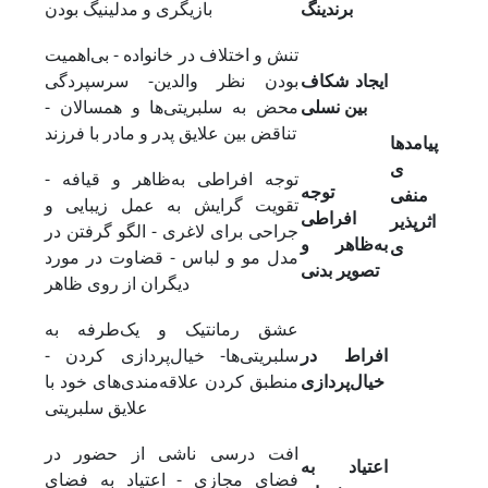
برندینگ
بازیگری و مدلینیگ بودن
تنش و اختلاف در خانواده - بی‌اهمیت
ایجاد شکاف
بودن نظر والدین- سرسپردگی
بین نسلی
محض به سلبریتی‌ها و همسالان -
تناقض بین علایق پدر و مادر با فرزند
پیامدها
ی
توجه افراطی به‌ظاهر و قیافه -
توجه
منفی
تقویت گرایش به عمل زیبایی و
افراطی
اثرپذیر
جراحی برای لاغری - الگو گرفتن در
به‌ظاهر و
ی
مدل مو و لباس - قضاوت در مورد
تصویر بدنی
دیگران از روی ظاهر
عشق رمانتیک و یک‌طرفه به
افراط در
سلبریتی‌ها- خیال‌پردازی کردن -
خیال‌پردازی
منطبق کردن علاقه‌مندی‌های خود با
علایق سلبریتی
افت درسی ناشی از حضور در
اعتیاد به
فضای مجازی - اعتیاد به فضای