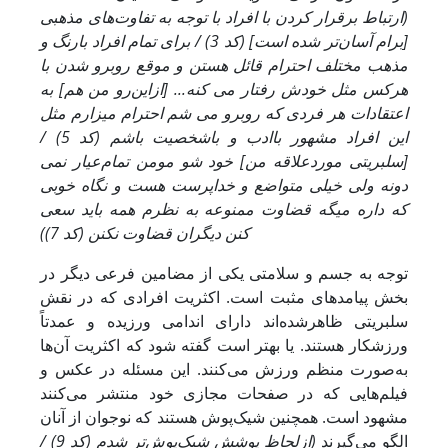
(ارتباط برقرار کردن با افراد با توجه به تفاوت‌های مذهبی
[برام آسان‌تر شده است] (کد 3) / برای تمام افراد بارنگ و
مذهب مختلف احترام قائل هستن و موقع روبرو شدن با
هرکس مثل خودش رفتار می کنه... [ازاین‌رو من هم] به
اعتقادات هر فردی که روبرو می شم احترام میزارم مثل
این افراد مشهور باادب و باشخصیت باشم (کد 5) /
[سلبریتی موردعلاقه من] خود شو مومن تمام‌عیار نمی
دونه ولی خیلی متواضع و خداپرست هست و نگاه خوبی
که داره میگه قضاوت ممنوعه به نظرم همه باید سعی
کنن دیگران قضاوت نکنن (کد 7))
توجه به جسم و سلامتی یکی از مضامین فرعی دیگر در
بخش پیامدهای مثبت است. اکثریت افرادی که در نقش
سلبریتی ظاهرشده‌اند دارای اندامی ورزیده و عمدتاً
ورزشکار هستند. یا بهتر است گفته شود که اکثریت آن‌ها
به‌صورت منظم ورزش می‌کنند. این مسئله در عکس و
فیلم‌هایی که در صفحات مجازی خود منتشر می‌کنند
مشهود است. همچنین شیک‌پوش هستند که نوجوان از آنان
الگو می‌گیرند
(ازلحاظ پوشش شیک‌پوش‌تر شدم (کد 9) /