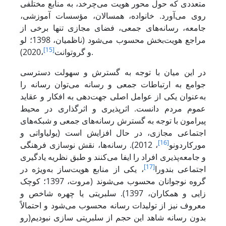
متعددی که حول محور هویت می‌چرخد، به منابع مختلفی
روی می‌آورد. خانواده، همسالان، مؤسسات آموزشی،
جامعه، رسانه‌های جمعی، فضای مجازی تنها برخی از
مراجع هویت‌بخش محسوب می‌شود (ناظمیان، 1398؛ لو
[15]
،2020).
و گروتوانت
در این میان با توجه به گسترش و سهولت دسترسی
جوامع به ارتباطات جمعی و رسانه می‌توان رسانه را
به‌عنوان یکی از عوامل اصلی جهت‌دهی به افکار و عقاید
عموم مردم دانست. اثرپذیری و اثرگذاری در محیط
پیرامون با توجه به گسترش رسانه‌های جمعی و شبکه‌های
اجتماعی مجازی، در حال افزایش است (یولیاواتی و
[16]
مورکاردونو
، 2012). رسانه‌ها، نقش نوسازی فرهنگی
و جامعه‌پذیری افراد را ایفا می‌کنند و طبق نظریه یادگیری
[17]
اجتماعی بندورا
، یکی از منابع هویت‌ساز به‌ویژه در
گروه نوجوانان محسوب می‌شوند (مروت، 1397؛ کوچک
زایی و همکاران، 1397). سلبریتی یا چهره شاخص و
معروف نیز از تولیدات رسانه محسوب می‌شود و احتمالاً
بدون رسانه شاهد این حجم از سلبریتی سازی نبودیم(رو