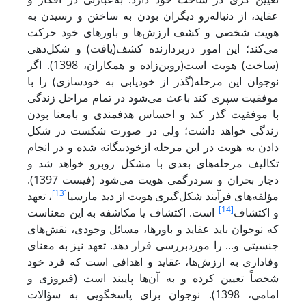
عقاید، از دنباله‌رو دیگران بودن به ساختن و رسیدن به
هویت شخصی و کشف ارزش‌ها و باورهای خود حرکت
می‌کند؛ این امور دربردارنده کشف(یافت) و شکل‌دهی
(ساخت) هویت است(روبن‌زاده و همکاران، 1398). اگر
نوجوان این مرحله(گذر از خودیابی به خودسازی) را با
موفقیت سپری کند باعث می‌شود در تمام مراحل زندگی
با موفقیت گذر کند و احساس هدفمندی و بامعنا بودن
زندگی خواهد داشت؛ ولی در صورت شکست در شکل
دادن به هویت در این مرحله از‌خود‌بیگانه شده و در انجام
تکالیف مرحله‌های بعدی با مشکل روبرو خواهد شد و
دچار بحران و سردرگمی هویت می‌شود (فیست 1397).
[13]
مؤلفه‌های فرآیند شکل‌گیری هویت از دید مارسیا
، تعهد
[14]
و اکتشاف
است. اکتشاف یا مکاشفه به این معناست
که نوجوان باید عقاید و باورها، مسائل وجودی، نقش‌های
جنسیتی و... را موردبررسی قرار دهد. تعهد نیز به معنای
وفاداری به ارزش‌ها، عقاید و اهدافی است که فرد خود
شخصاً تعیین کرده و به آن‌ها پایبند است (فیروزی و
امامی، 1398). نوجوان برای پاسخگویی به سؤالات