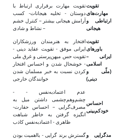
تقویت
تقویت مهارت برقراری ارتباط با
مهارت‌های
دوستان - تخلیه هیجانات- کسب
ارتباطی و
آرامش هیجانی بیشتر – کنترل خشم
هیجانی
– نشاط و شادی
تقویت
افتخار به هنرمندان ورزشکاران
باورهای
ایرانی موفق - تقویت عقاید دینی -
ایرانی
–
تقویت حس میهن‌پرستی و غرق ملی
اسلامی
- خوشحال شدن و احساس افتخار
(ملّی و
کردن نسبت به خبر مسلمان شدن
دینی)
خوانندگان خارجی
- عدم اعتمادبه‌نفس -
چشم‌وهم‌چشمی داشتن میل به
احساس
مصرف‌گرایی – احساس حقارت-
خودکم‌بینی
انگیزه گرفتن به خاطر شباهت
ظاهری - اعتمادبه‌نفس کاذب
مدگرایی و
گسترش برند گرایی - بااهمیت بودن