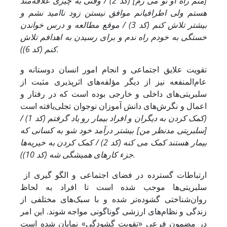
[منم راه او نو می رم] (کد 2) / وقتی به چیزی علاقه‌مند
هستم ولی اطرافیانم موافق نیستن زود ناامید نشم و
بیشتر تلاش کنم (کد 3) / موقع مطالعه و درس خواندن
خستگی به خودم راه ندم و برای رسیدن به اهدافم تلاش
کنم (کد 6)).
تقویت علایق اجتماعی و انجام امور انسان دوستانه و
عام‌المنفعه نیز از دیگر مؤلفه‌های اثرپذیری مثبت از
سلبریتی‌های داخلی و خارجی بوده است که در رفتار و
اعمال و نگرش‌های دانش آموزان نوجوان تجلی‌یافته است
(کمک کردن به دیگران و افراد بیمار رو یاد گرفتم (کد 1) /
[سلبریتی مدنظر من] بیشتر درآمد خود شو به کسانی که
بیمار هستند کمک می کنه (کد 2) / کمک کردن به خیریه‌ها
جزء کارهای همیشگی شه (کد 10)).
ارتباطات گسترده در فضای اجتماعی و الگو گیری از
سلبریتی‌ها موجب شده است تا افراد به لحاظ
روان‌شناختی گشوده‌تر شده و با سبک‌های مختلفی از
زندگی و نظام‌های ارزشی گوناگونی مواجه شوند. این امر
در مضمون فرعی «تقویت گشودگی» نمایان شده است