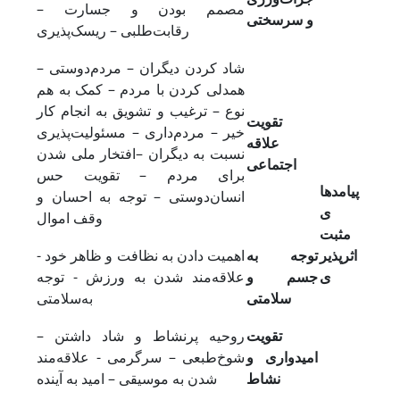
مصمم بودن و جسارت –
و سرسختی
رقابت‌طلبی – ریسک‌پذیری
شاد کردن دیگران – مردم‌دوستی –
همدلی کردن با مردم – کمک به هم
نوع – ترغیب و تشویق به انجام کار
تقویت
خیر – مردم‌داری – مسئولیت‌پذیری
علاقه
نسبت به دیگران –افتخار ملی شدن
اجتماعی
برای مردم – تقویت حس
پیامدها
انسان‌دوستی – توجه به احسان و
ی
وقف اموال
مثبت
اثرپذیر
توجه به
اهمیت دادن به نظافت و ظاهر خود -
ی
جسم و
علاقه‌مند شدن به ورزش - توجه
سلامتی
به‌سلامتی
تقویت
روحیه پرنشاط و شاد داشتن –
امیدواری و
شوخ‌طبعی – سرگرمی - علاقه‌مند
نشاط
شدن به موسیقی – امید به آینده