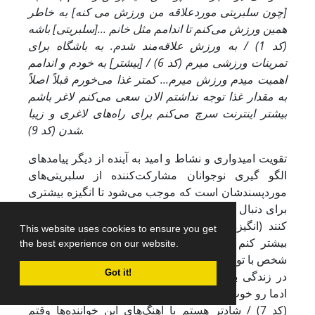
[چون سلبریتی موردعلاقه من ورزش می کنه] به خاطر
همین ورزش می‌کنم تا اندامم مثل خانم ...[سلبریتی] باشه
(کد 1) / به ورزش علاقه‌مند شدم. به باشگاه برای
تمرینات ورزشی میرم (کد 6) / [بیشتر] به خودم و اندامم
اهمیت میدم ورزش میرم... کمتر غذا می‌خورم قبلاً اصلاً
به مقدار غذا توجه نداشتم الان سعی می‌کنم لاغر باشم
بیشتر اینترنت سرچ می‌کنم برای راه‌های لاغری و زیبا
شدن (کد 9).
تقویت امیدواری و نشاط و امید به آینده از دیگر پیامدهای
الگو گیری نوجوانان مشارکت‌کننده از سلبریتی‌های
موردپسندشان است که موجب می‌شود تا انگیزه بیشتری
برای دنبال کردن اهداف خود داشته باشند و شادتر زندگی
کنند (انگیزه می‌گیرم برای رسیدن به هدفم تلاش مو
This website uses cookies to ensure you get
بیشتر کنم (کد 2) / خیلی امیدوارکننده ست چون این
the best experience on our website.
شخص با توکل به خدا توانسته با این جایگاه به رسه من هم
Got it!
در زندگی به خدا توکل می‌کنم ایشون با صداشون حال
ادما رو خوب می کنه من هم بتونم برای جامعه مفید باشم
(کد 7) / شادتر هستم با آهنگ‌های این خواننده‌ها وقتم