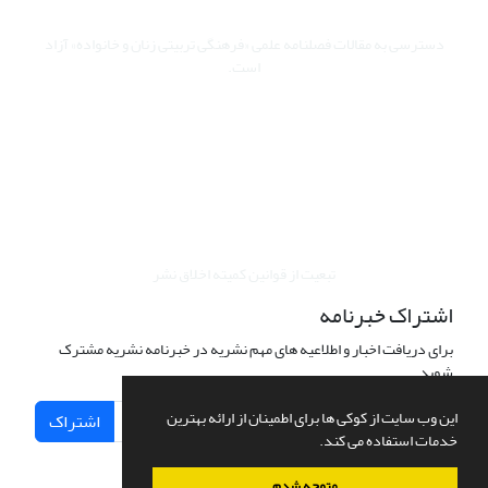
دسترسی به مقالات فصلنامه علمی «فرهنگی تربیتی زنان و خانواده» آزاد
است.
این نشریه تحت مجوز Creative Commons ارجاع 4.0 بین المللی قرار
دارد.
The journal is licensed under Creative Commons Attribution 4.0
International license (CC BY 4.0).
تبعیت از قوانین کمیته اخلاق نشر
اشتراک خبرنامه
برای دریافت اخبار و اطلاعیه های مهم نشریه در خبرنامه نشریه مشترک
شوید.
این وب سایت از کوکی ها برای اطمینان از ارائه بهترین
اشتراک
خدمات استفاده می کند.
متوجه شدم