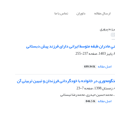
ارسال مقاله
داوران
تماس با ما
رزندپروری
یِ مادران طبقه متوسط ایرانی دارای فرزند پیش دبستانی
237-255
اصل مقاله
699.94 K
گو‏محوری در خانواده با خودگردانی فرزندان و تبیین تربیتی آن
7-23
، محمدحسین حیدری، محمدرضا نیستانی
اصل مقاله
846.5 K