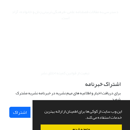
دسترسی به مقالات فصلنامه علمی «فرهنگی تربیتی زنان و خانواده» آزاد
است.
این نشریه تحت مجوز Creative Commons ارجاع 4.0 بین المللی قرار
دارد.
The journal is licensed under Creative Commons Attribution 4.0
International license (CC BY 4.0).
تبعیت از قوانین کمیته اخلاق نشر
اشتراک خبرنامه
برای دریافت اخبار و اطلاعیه های مهم نشریه در خبرنامه نشریه مشترک
شوید.
این وب سایت از کوکی ها برای اطمینان از ارائه بهترین
اشتراک
خدمات استفاده می کند.
متوجه شدم